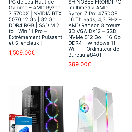
PC de Jeu Haut de
SHINOBEE FRORDI PC
Gamme – AMD Ryzen
multimédia AMD
7 5700X | NVIDIA RTX
Ryzen 7 Pro 4750GE,
5070 12 Go | 32 Go
16 Threads, 4,3 GHz –
DDR4 RGB | SSD M.2 1
AMD Radeon 8 cœurs
to | Win 11 Pro –
3D VGA DX12 – SSD
Extrêmement Puissant
NVMe 512 Go – 16 Go
et Silencieux !
DDR4 – Windows 11 –
Wi-FI – Ordinateur de
1,509.00
€
Bureau #8401
399.00
€