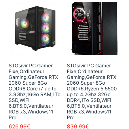
STGsivir PC Gamer
STGsivir PC Gamer
Fixe,Ordinateur
Fixe,Ordinateur
Gaming,GeForce RTX
Gaming,GeForce RTX
2060 Super 8Go
2060 Super 8Go
GDDR6,Core i7 up to
GDDR6,Ryzen 5 5500
3.9Ghz,16Go RAM,1To
up to 4.2Ghz,32Go
SSD,WiFi
DDR4,1To SSD,WiFi
6,BT5.0,Ventilateur
6,BT5.0,Ventilateur
RGB x3,Windows11
RGB x3,Windows11
Pro
Pro
626.99
€
839.99
€