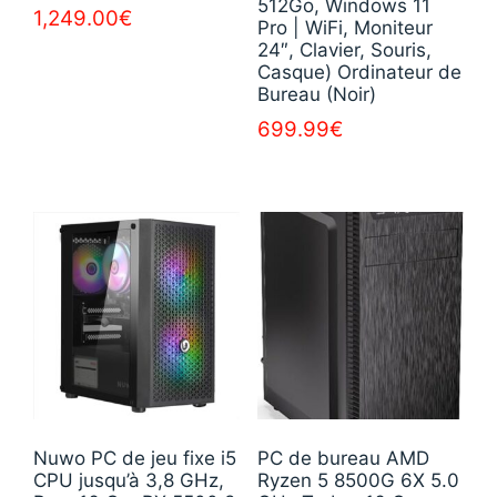
512Go, Windows 11
1,249.00
€
Pro | WiFi, Moniteur
24″, Clavier, Souris,
Casque) Ordinateur de
Bureau (Noir)
699.99
€
Nuwo PC de jeu fixe i5
PC de bureau AMD
CPU jusqu’à 3,8 GHz,
Ryzen 5 8500G 6X 5.0