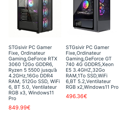
STGsivir PC Gamer
STGsivir PC Gamer
Fixe, Ordinateur
Fixe,Ordinateur
Gaming,GeForce RTX
Gaming,GeForce GT
3060 12Go GDDR6,
740 4G GDDR5,Xeon
Ryzen 5 5500 jusqu’à
E5 3.4GHZ,32Go
4.2GHz,16Go DDR4
RAM,1To SSD,WiFi
RAM, 512Go SSD, WiFi
6,BT 5.2,Ventilateur
6, BT 5.0, Ventilateur
RGB x2,Windows11 Pro
RGB x3, Windows11
496.36
€
Pro
849.99
€