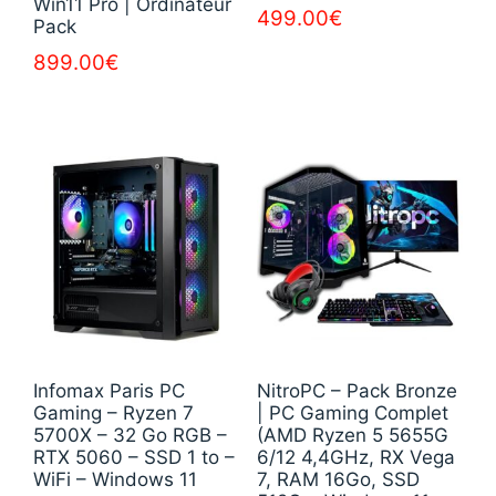
Win11 Pro | Ordinateur
499.00
€
Pack
899.00
€
Infomax Paris PC
NitroPC – Pack Bronze
Gaming – Ryzen 7
| PC Gaming Complet
5700X – 32 Go RGB –
(AMD Ryzen 5 5655G
RTX 5060 – SSD 1 to –
6/12 4,4GHz, RX Vega
WiFi – Windows 11
7, RAM 16Go, SSD