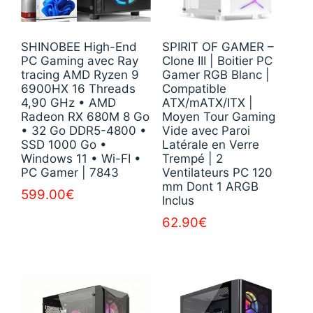
SHINOBEE High-End
SPIRIT OF GAMER –
PC Gaming avec Ray
Clone III | Boitier PC
tracing AMD Ryzen 9
Gamer RGB Blanc |
6900HX 16 Threads
Compatible
4,90 GHz • AMD
ATX/mATX/ITX |
Radeon RX 680M 8 Go
Moyen Tour Gaming
• 32 Go DDR5-4800 •
Vide avec Paroi
SSD 1000 Go •
Latérale en Verre
Windows 11 • Wi-FI •
Trempé | 2
PC Gamer | 7843
Ventilateurs PC 120
mm Dont 1 ARGB
599.00
€
Inclus
62.90
€